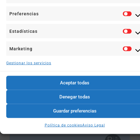
Preferencias
Estadísticas
Marketing
Gestionar los servicios
Un Poquito Cada Día
Aceptar todas
26 noviembre, 2025
Denegar todas
Leer más +
Guardar preferencias
Política de cookies
Aviso Legal