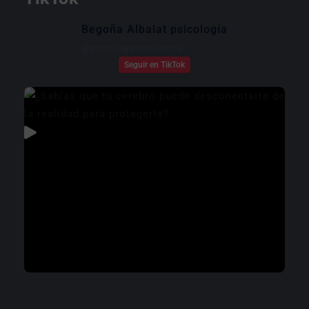
Begoña Albalat psicología
@
psicologadevalencia
Seguir en TikTok