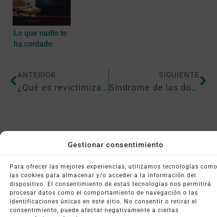
Lo que nadie te
ha contado
sobre la
hipnosis –
ANTERIOR
SIGUIENTE
Psicóloga
valencia
¿Qué es revictimizar?
Síndrome de las dos pantallas
Noticias relacionadas
Gestionar consentimiento
Para ofrecer las mejores experiencias, utilizamos tecnologías com
las cookies para almacenar y/o acceder a la información del
dispositivo. El consentimiento de estas tecnologías nos permitirá
procesar datos como el comportamiento de navegación o las
identificaciones únicas en este sitio. No consentir o retirar el
consentimiento, puede afectar negativamente a ciertas