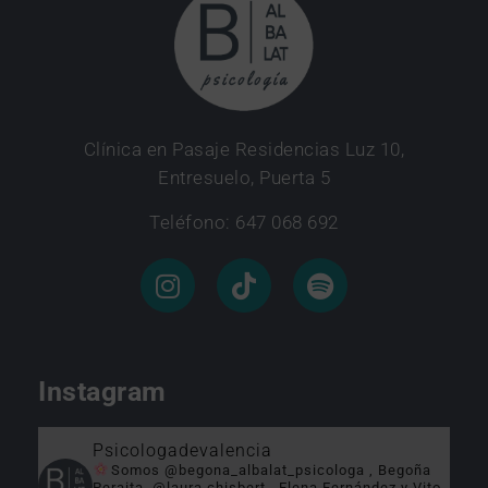
Clínica en Pasaje Residencias Luz 10,
Entresuelo, Puerta 5
Teléfono: 647 068 692
Instagram
Psicologadevalencia
Somos @begona_albalat_psicologa , Begoña
Peraita, @laura.chisbert , Elena Fernández y Vito.