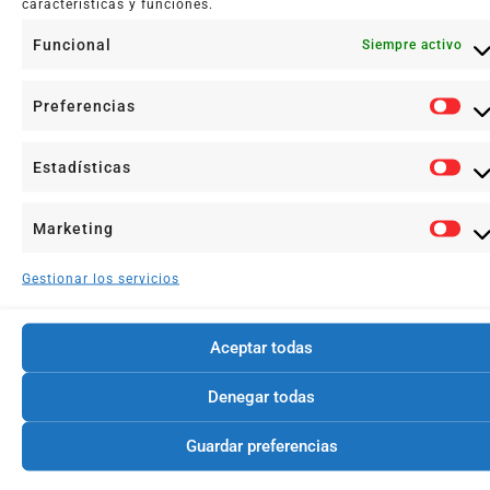
características y funciones.
Funcional
Siempre activo
Preferencias
Estadísticas
Marketing
Gestionar los servicios
Aceptar todas
Un Poquito Cada Día
Denegar todas
26 noviembre, 2025
Guardar preferencias
Leer más +