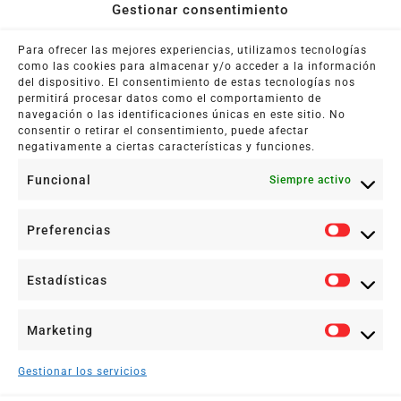
Gestionar consentimiento
Para ofrecer las mejores experiencias, utilizamos tecnologías
como las cookies para almacenar y/o acceder a la información
del dispositivo. El consentimiento de estas tecnologías nos
permitirá procesar datos como el comportamiento de
navegación o las identificaciones únicas en este sitio. No
consentir o retirar el consentimiento, puede afectar
El Maquillaje De La Primera Cita
negativamente a ciertas características y funciones.
5 octubre, 2016
Funcional
Siempre activo
No, no me he vuelto loca y me ha dado por convertir
este blog en un blog de moda.
Preferencias
Leer más +
Estadísticas
Marketing
Gestionar los servicios