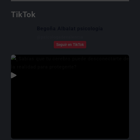
TikTok
Begoña Albalat psicología
@
psicologadevalencia
Seguir en TikTok