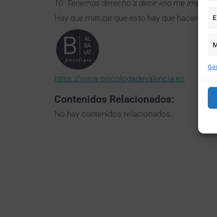
10. Tenemos derecho a decir «no me importa»
Hay que matizar que esto hay que hacerlo sin 
E
M
Ges
https://www.psicologadevalencia.es
Contenidos Relacionados:
No hay contenidos relacionados.