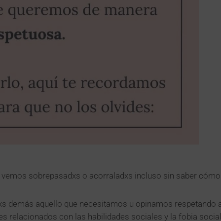
s vemos sobrepasadxs o acorraladxs incluso sin saber cómo 
 lxs demás aquello que necesitamos u opinamos respetando a l
s relacionados con las habilidades sociales y la fobia social