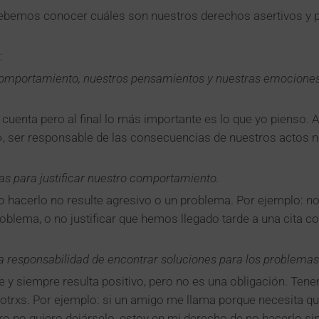
debemos conocer cuáles son nuestros derechos asertivos y 
:
omportamiento, nuestros pensamientos y nuestras emociones, 
cuenta pero al final lo más importante es lo que yo pienso. 
d», ser responsable de las consecuencias de nuestros actos n
s para justificar nuestro comportamiento.
 hacerlo no resulte agresivo o un problema. Por ejemplo: no
roblema, o no justificar que hemos llegado tarde a una cita 
a responsabilidad de encontrar soluciones para los problemas
 y siempre resulta positivo, pero no es una obligación. Ten
otrxs. Por ejemplo: si un amigo me llama porque necesita qu
ero no quiero dejárselo, estoy en mi derecho de no hacerlo sin