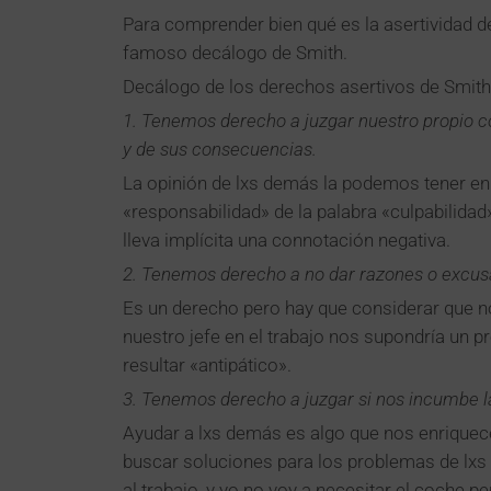
Para comprender bien qué es la asertividad 
famoso decálogo de Smith.
Decálogo de los derechos asertivos de Smith
1. Tenemos derecho a juzgar nuestro propio c
y de sus consecuencias.
La opinión de lxs demás la podemos tener en 
«responsabilidad» de la palabra «culpabilida
lleva implícita una connotación negativa.
2. Tenemos derecho a no dar razones o excusa
Es un derecho pero hay que considerar que no
nuestro jefe en el trabajo nos supondría un p
resultar «antipático».
3. Tenemos derecho a juzgar si nos incumbe l
Ayudar a lxs demás es algo que nos enriquece
buscar soluciones para los problemas de lxs 
al trabajo, y yo no voy a necesitar el coche p