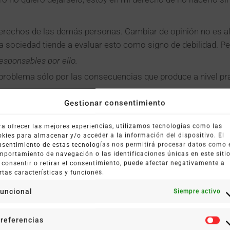
erechos de las demás personas. Cambiar de opinión no es a
 sociedad tiende a evaluar esto como signo de debilidad. Pe
esponsables por ello.
roblema sólo por las consecuencias que produce a nivel prác
Gestionar consentimiento
que desconocemos un tema sin sentirnos por eso avergonza
a buena voluntad de los demás antes de enfrentarnos con ello
ra ofrecer las mejores experiencias, utilizamos tecnologías como las
okies para almacenar y/o acceder a la información del dispositivo. El
nos ofrece. Que alguien trate de ayudarnos no nos obliga a 
nsentimiento de estas tecnologías nos permitirá procesar datos como 
lo de forma asertiva no debería suponer un problema.
mportamiento de navegación o las identificaciones únicas en este sitio
 consentir o retirar el consentimiento, puede afectar negativamente a
 a la lógica.
rtas características y funciones.
ner algunos problemas, pero considerando esto, podemos ac
uncional
Siempre activo
 explique de nuevo dándonos así la oportunidad de comprender
referencias