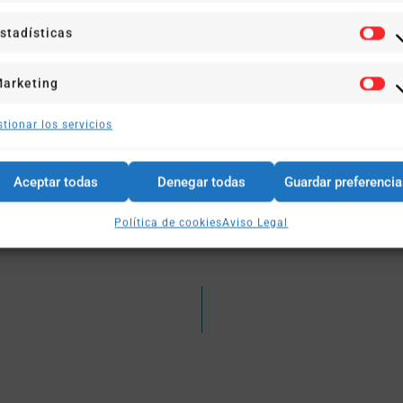
.
ser agresivx con el interlocutor y siempre de forma asertiva.
stadísticas
arketing
tionar los servicios
Aceptar todas
Denegar todas
Guardar preferenci
Política de cookies
Aviso Legal