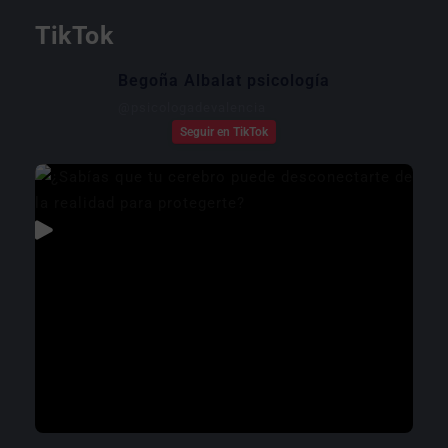
TikTok
Begoña Albalat psicología
@
psicologadevalencia
Seguir en TikTok