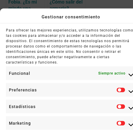
Fobia. ¿Es mi
¿Cómo salir del
miedo una
armario?
fobia? ¿Necesito
Gestionar consentimiento
ayuda?
ANTERIOR
SIGUIENTE
Para ofrecer las mejores experiencias, utilizamos tecnologías com
Me he jubilado ¿y ahora qué hago?
Tengo miedo a morir
las cookies para almacenar y/o acceder a la información del
dispositivo. El consentimiento de estas tecnologías nos permitirá
procesar datos como el comportamiento de navegación o las
identificaciones únicas en este sitio. No consentir o retirar el
consentimiento, puede afectar negativamente a ciertas
características y funciones.
Noticias relacionadas
Funcional
Siempre activo
Preferencias
Estadísticas
Marketing