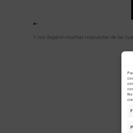
Y nos llegaron muchas respuestas de las cu
Pa
co
co
co
No
cie
F
P