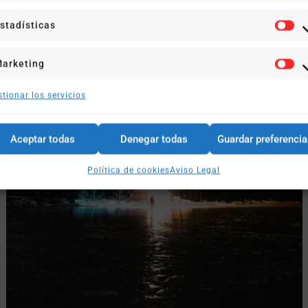
stadísticas
arketing
tionar los servicios
Aceptar todas
Denegar todas
Guardar preferenci
Política de cookies
Aviso Legal