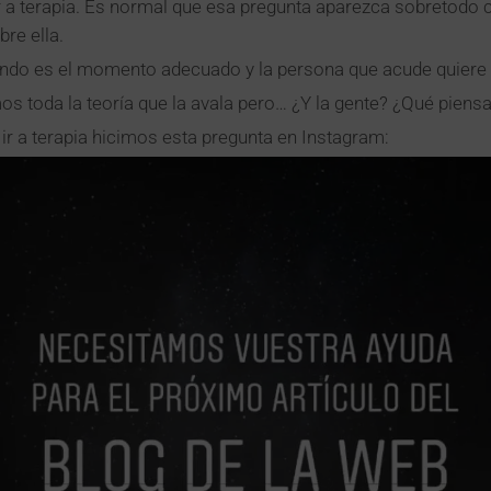
 a terapia. Es normal que esa pregunta aparezca sobretodo 
re ella.
ando es el momento adecuado y la persona que acude quiere r
oda la teoría que la avala pero… ¿Y la gente? ¿Qué piensa l
 ir a terapia hicimos esta pregunta en Instagram: