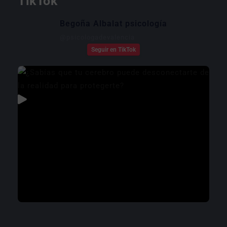
TikTok
Begoña Albalat psicología
@
psicologadevalencia
Seguir en TikTok