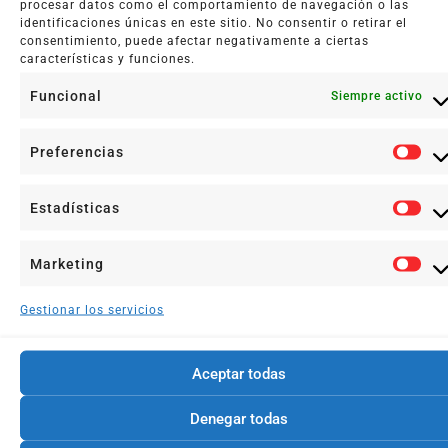
procesar datos como el comportamiento de navegación o las
identificaciones únicas en este sitio. No consentir o retirar el
consentimiento, puede afectar negativamente a ciertas
características y funciones.
https://www.psicologadevalencia.es
Funcional
Siempre activo
Contenidos Relacionados:
No hay contenidos relacionados.
Preferencias
ANTERIOR
SIGUIENTE
Estadísticas
¿Qué es la feminidad?
Abuelos y nietos
Marketing
Gestionar los servicios
Noticias relacionadas
Aceptar todas
Denegar todas