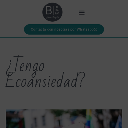
Contacta con nosotras por Whatsapp
¿Tengo
Ecoansiedad?