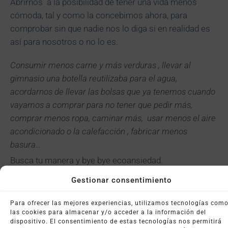
Abrirnos a la posibilidad de tener una vida menos
cómoda, tal y como la concebimos ahora, para
comprobar sin que nadie nos lo diga si en realidad es
así para nosotros o no lo es.
Consumir menos carne y más verduras , llevar al
gimnasio una botella reutilizaba para el agua,
acordarnos de llevar las bolsas que ya tenemos cuando
vayamos a comprar para no tener que pedir más,
comprar menos ropa, caminar más, usar menos el aire
acondicionado o la calefacción , fabricar menos
basura…
Busca tu manera y bye bye ecoansiedad.
Gestionar consentimiento
Artículo escrito por Begoña Peraita
Para ofrecer las mejores experiencias, utilizamos tecnologías com
las cookies para almacenar y/o acceder a la información del
dispositivo. El consentimiento de estas tecnologías nos permitirá