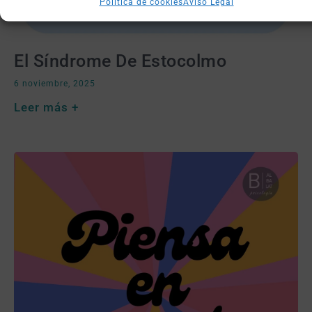
Política de cookies
Aviso Legal
El Síndrome De Estocolmo
6 noviembre, 2025
Leer más +