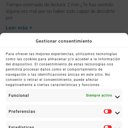
Tiempo estimado de lectura: 2 min ¿Te has sentido
alguna vez mal por no haber sido capaz de decidirte
por
Leer más +
Gestionar consentimiento
Para ofrecer las mejores experiencias, utilizamos tecnologías
como las cookies para almacenar y/o acceder a la información
del dispositivo. El consentimiento de estas tecnologías nos
permitirá procesar datos como el comportamiento de
navegación o las identificaciones únicas en este sitio. No
consentir o retirar el consentimiento, puede afectar
negativamente a ciertas características y funciones.
Funcional
Siempre activo
Clínica en Pasaje Residencias Luz 10,
Entresuelo, Puerta 5
Preferencias
Teléfono: 647 068 692
Estadísticas