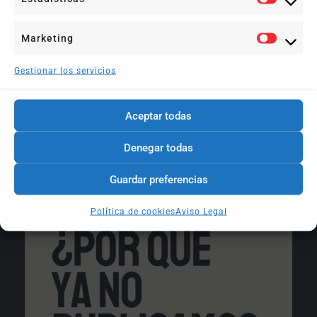
Marketing
Gestionar los servicios
Instagram
Aceptar todas
Psicologadevalencia
Somos @begona_albalat_psicologa , Begoña
Denegar todas
Peraita, @laura.chisbert , Elena Fernández y Vito.
Clínica en Valencia y online
Petfriendly
Guardar preferencias
Política de cookies
Aviso Legal