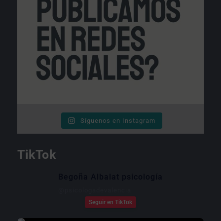
Síguenos en Instagram
TikTok
Begoña Albalat psicología
@
psicologadevalencia
Seguir en TikTok