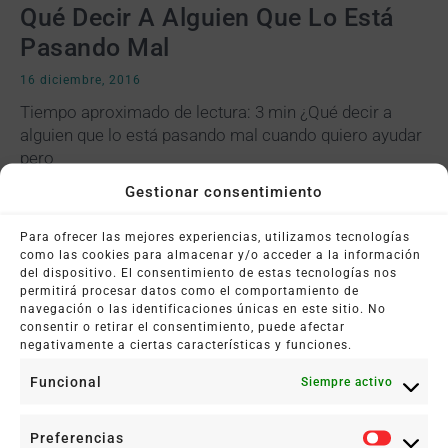
Qué Decir A Alguien Que Lo Está
Pasando Mal
16 diciembre, 2016
Tiempo aproximado de lectura: 3 min ¿Qué decir a
alguien que lo está pasando mal cuando quiero ayudar
pero
Gestionar consentimiento
Leer más +
Para ofrecer las mejores experiencias, utilizamos tecnologías
como las cookies para almacenar y/o acceder a la información
del dispositivo. El consentimiento de estas tecnologías nos
permitirá procesar datos como el comportamiento de
navegación o las identificaciones únicas en este sitio. No
consentir o retirar el consentimiento, puede afectar
negativamente a ciertas características y funciones.
Funcional
Siempre activo
Preferencias