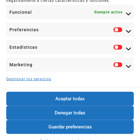
negativamente a ciertas características y funciones.
Mitos del amor romántico: lo que necesitas saber para
Funcional
Siempre activo
una relación sana Tiempo estimado de lectura 3 min
Frases
Preferencias
Leer más +
Estadísticas
Marketing
Gestionar los servicios
Aceptar todas
Denegar todas
Guardar preferencias