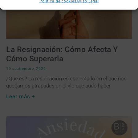
Política de cookies
Aviso Legal
La Resignación: Cómo Afecta Y
Cómo Superarla
19 septiembre, 2024
¿Qué es? La resignación es ese estado en el que nos
quedamos atrapades en el «lo que pudo haber
Leer más +