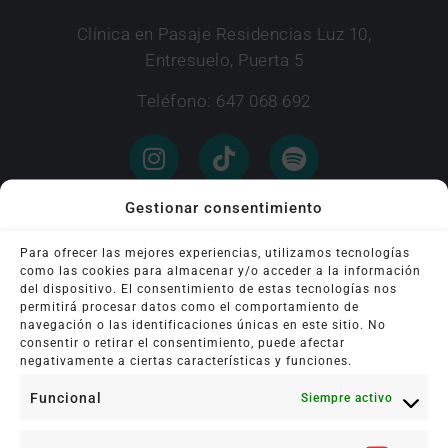
Clínica en Pasaje Residencias Luz 10,
Entresuelo, Puerta 5
Teléfono: 647 068 692
Gestionar consentimiento
Instagram
Para ofrecer las mejores experiencias, utilizamos tecnologías
como las cookies para almacenar y/o acceder a la información
del dispositivo. El consentimiento de estas tecnologías nos
permitirá procesar datos como el comportamiento de
Psicologadevalencia
navegación o las identificaciones únicas en este sitio. No
Somos @begona_albalat_psicologa , Begoña
consentir o retirar el consentimiento, puede afectar
Peraita, @laura.chisbert , Elena Fernández y Vito.
Clínica en Valencia y online
negativamente a ciertas características y funciones.
Petfriendly
Funcional
Siempre activo